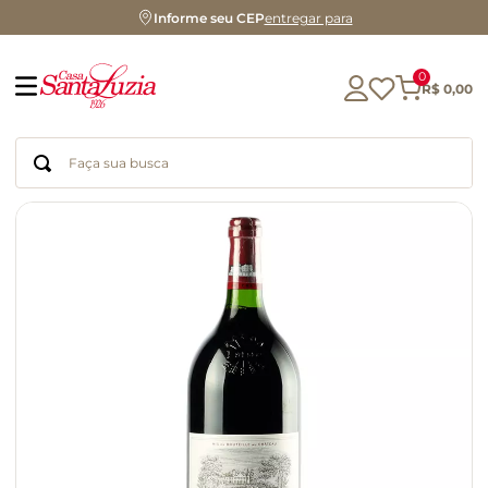
Informe seu CEP
entregar para
0
R$
0
,
00
Faça sua busca
Termos mais buscados
geleia
gluten
chá
chocolate
azeite
biscoito
café
cerveja