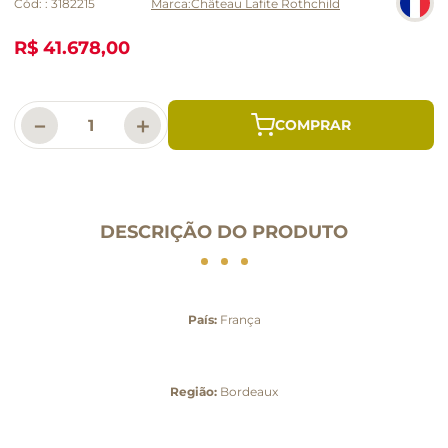
Cód:
:
3182215
Château Lafite Rothchild
R$ 41.678,00
－
＋
DESCRIÇÃO DO PRODUTO
País:
França
Região:
Bordeaux