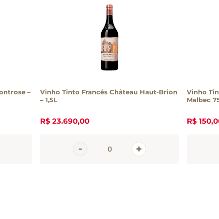
ontrose –
Vinho Tinto Francês Château Haut-Brion
Vinho Ti
– 1,5L
Malbec 7
R$
23
.
690
,
00
R$
150
,
0