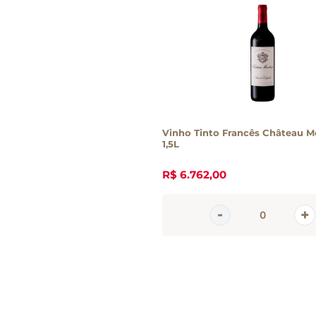
Vinho Tinto Francês Château M
1,5L
R$
6
.
762
,
00