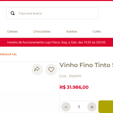
Faça sua busca
Termos mais buscados
Geleias
Chocolates
Azeites
Cafés
geleia
Horário de funcionamento Loja Física: Seg. a Sáb. das 7h30 às 20h30
gluten
chá
ARGAUX 1,5L
chocolate
Vinho Fino Tinto
azeite
biscoito
Cód:
:
3150070
café
cerveja
R$ 31.986,00
macarrão
queijo
－
＋