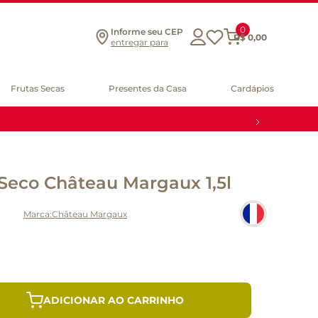
0
Informe seu CEP
R$
0
,
00
entregar para
Frutas Secas
Presentes da Casa
Cardápios
 Seco Château Margaux 1,5l
Château Margaux
ADICIONAR AO CARRINHO