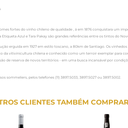
s
mes fortes do vinho chileno de qualidade , á em 1876 conquistara um imp
a Etiqueta Azul e Tara Pakay são grandes referências entre os tintos do N
trução erguida em 1927 em estilo toscano, a 80km de Santiago. Os vinhedos
rço da vitivinicultura chilena e conhecido como um terroir exemplar para 
ão de reserva de novos territórios - em uma busca incansável por condiçõe
ssos sommeliers, pelos telefones (11) 3897.5033, 3897.5027 ou 3897.5002.
TROS CLIENTES TAMBÉM COMPRA