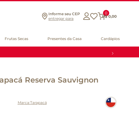
0
Informe seu CEP
R$
0
,
00
entregar para
Frutas Secas
Presentes da Casa
Cardápios
rapacá Reserva Sauvignon
Tarapacá