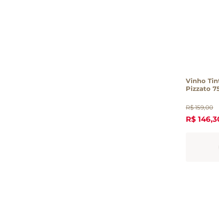
Vinho Tin
Pizzato 7
R$
159
,
00
R$
146
,
3