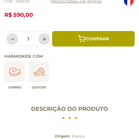
Cód:
:
3265110
Chateau Les Vergnes
R$ 590,00
－
＋
HARMONIZE COM
CARNES
QUEIJOS
DESCRIÇÃO DO PRODUTO
Origem
: França