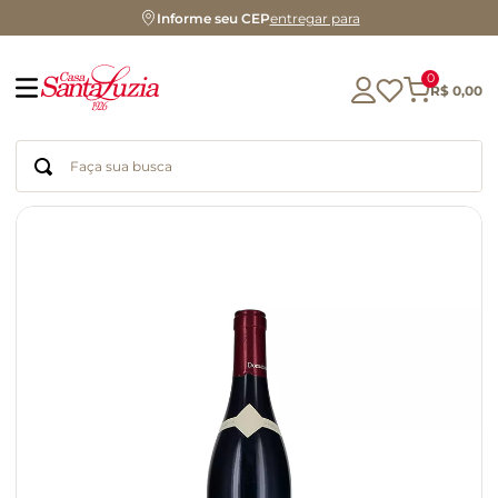
Informe seu CEP
entregar para
0
R$
0
,
00
Faça sua busca
Termos mais buscados
geleia
gluten
chá
chocolate
azeite
café
cerveja
biscoito