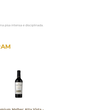
a pisa intensa e disciplinada.
RAM
emium Malbec Alta Vista -