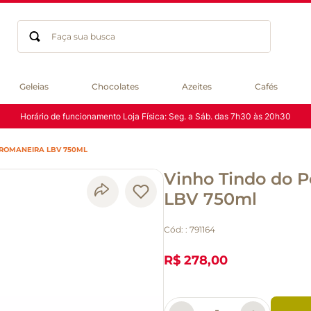
Faça sua busca
Termos mais buscados
Geleias
Chocolates
Azeites
Cafés
geleia
Horário de funcionamento Loja Física: Seg. a Sáb. das 7h30 às 20h30
gluten
chocolate
 ROMANEIRA LBV 750ML
chá
Vinho Tindo do 
azeite
café
LBV 750ml
biscoito
Cód:
:
791164
cerveja
queijo
R$ 278,00
macarrão