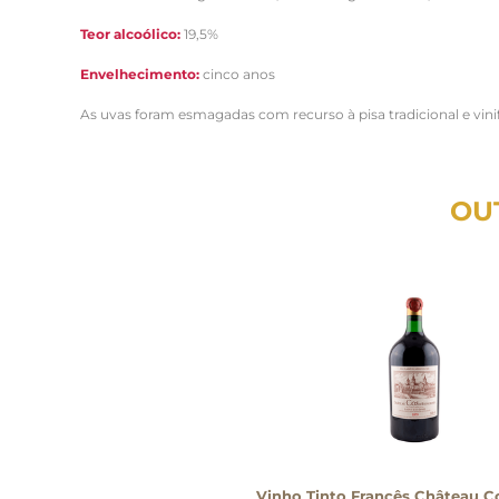
Teor alcoólico:
19,5%
Envelhecimento:
cinco anos
As uvas foram esmagadas com recurso à pisa tradicional e vinif
OU
Vinho Tinto Francês Château C