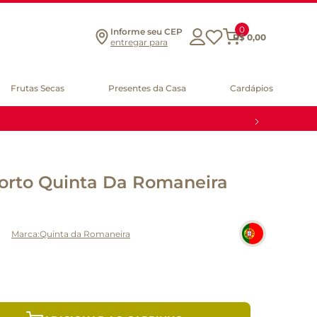
0
Informe seu CEP
R$
0
,
00
entregar para
Frutas Secas
Presentes da Casa
Cardápios
Porto Quinta Da Romaneira
Quinta da Romaneira