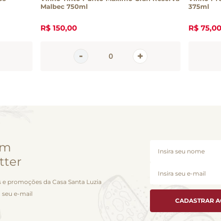
Malbec 750ml
375ml
R$
150
,
00
R$
75
,
0
em
tter
 e promoções da Casa Santa Luzia
 seu e-mail
CADASTRAR 