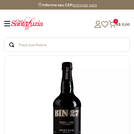
Informe seu CEP
entregar para
0
R$
0
,
00
Faça sua busca
Termos mais buscados
geleia
gluten
chocolate
chá
azeite
café
biscoito
cerveja