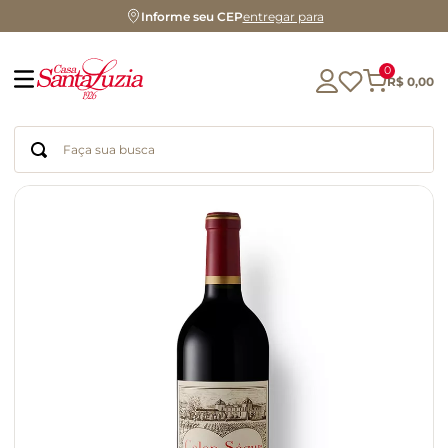
Informe seu CEP
entregar para
0
R$
0
,
00
Faça sua busca
Termos mais buscados
geleia
gluten
chá
chocolate
azeite
biscoito
café
cerveja