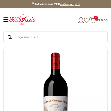
Informe seu CEP
entregar para
0
R$
0
,
00
Faça sua busca
Termos mais buscados
geleia
gluten
chocolate
chá
azeite
café
biscoito
cerveja