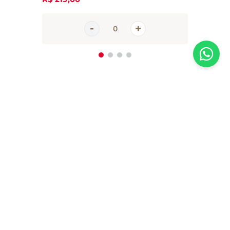
Inscreva-se em nossa newsletter
Receba todas as novidades e promoções da Casa Santa Luzia em
primeira mão direto no seu e-mail
CADASTRAR AGORA