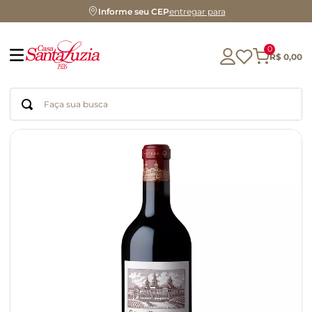
Informe seu CEP
entregar para
0
R$
0
,
00
Faça sua busca
Termos mais buscados
geleia
gluten
chá
chocolate
azeite
café
cerveja
biscoito