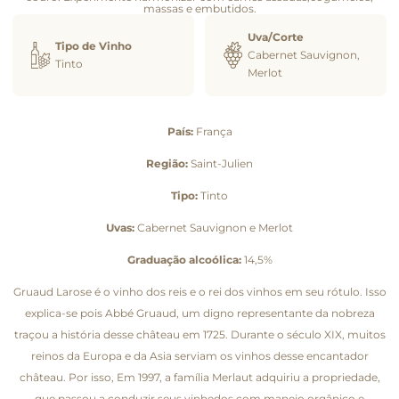
massas e embutidos.
Uva/Corte
Tipo de Vinho
Cabernet Sauvignon,
Tinto
Merlot
País:
França
Região:
Saint-Julien
Tipo:
Tinto
Uvas:
Cabernet Sauvignon e Merlot
Graduação alcoólica:
14,5%
Gruaud Larose é o vinho dos reis e o rei dos vinhos em seu rótulo. Isso
explica-se pois Abbé Gruaud, um digno representante da nobreza
traçou a história desse château em 1725. Durante o século XIX, muitos
reinos da Europa e da Asia serviam os vinhos desse encantador
château. Por isso, Em 1997, a família Merlaut adquiriu a propriedade,
que passou a conduzir seus vinhedos com manejo orgânico e