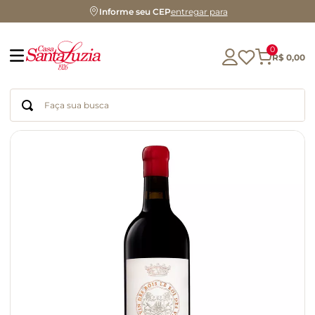
Informe seu CEP
entregar para
0
R$
0
,
00
Faça sua busca
Termos mais buscados
geleia
gluten
chá
chocolate
azeite
biscoito
café
cerveja