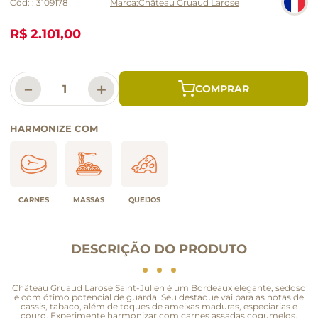
Cód:
:
3109178
Château Gruaud Larose
R$ 2.101,00
－
＋
HARMONIZE COM
CARNES
MASSAS
QUEIJOS
DESCRIÇÃO DO PRODUTO
Château Gruaud Larose Saint-Julien é um Bordeaux elegante, sedoso
e com ótimo potencial de guarda. Seu destaque vai para as notas de
cassis, tabaco, além de toques de ameixas maduras, especiarias e
couro. Experimente harmonizar com carnes assadas,cogumelos,