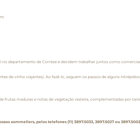
anc
 no departamento de Corrèze e decidem trabalhar juntos como comerciant
tes de vinho viajantes). Ao fazê-lo, seguem os passos de alguns intrépidos
e frutas maduras e notas de vegetação rasteira, complementadas por tani
nossos sommeliers, pelos telefones (11) 3897.5033, 3897.5027 ou 3897.5002