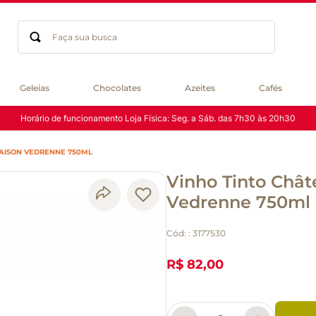
Faça sua busca
Termos mais buscados
Geleias
Chocolates
Azeites
Cafés
geleia
Horário de funcionamento Loja Física: Seg. a Sáb. das 7h30 às 20h30
gluten
chocolate
MAISON VEDRENNE 750ML
chá
Vinho Tinto Châ
azeite
café
Vedrenne 750ml
biscoito
Cód:
:
3177530
cerveja
macarrão
R$ 82,00
queijo