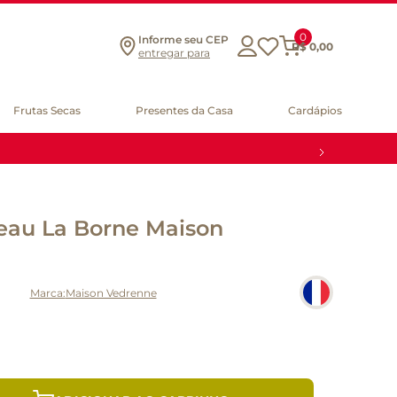
0
Informe seu CEP
R$
0
,
00
entregar para
Frutas Secas
Presentes da Casa
Cardápios
teau La Borne Maison
Maison Vedrenne