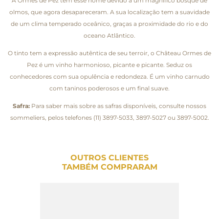
A Ormes de Pez tem esse nome devido a um magnífico bosque de
olmos, que agora desapareceram. A sua localização tem a suavidade
de um clima temperado oceânico, graças a proximidade do rio e do
oceano Atlântico.
O tinto tem a expressão autêntica de seu terroir, o Château Ormes de
Pez é um vinho harmonioso, picante e picante. Seduz os
conhecedores com sua opulência e redondeza. É um vinho carnudo
com taninos poderosos e um final suave.
Safra:
Para saber mais sobre as safras disponíveis, consulte nossos
sommeliers, pelos telefones (11) 3897-5033, 3897-5027 ou 3897-5002.
OUTROS CLIENTES
TAMBÉM COMPRARAM