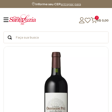
Informe seu CEP
entregar para
0
R$
0
,
00
Faça sua busca
Termos mais buscados
geleia
gluten
chá
chocolate
azeite
biscoito
café
cerveja