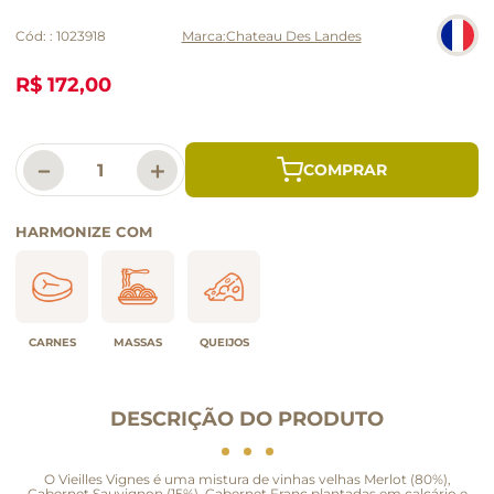
Cód:
:
1023918
Chateau Des Landes
R$ 172,00
－
＋
HARMONIZE COM
CARNES
MASSAS
QUEIJOS
DESCRIÇÃO DO PRODUTO
O Vieilles Vignes é uma mistura de vinhas velhas Merlot (80%),
Cabernet Sauvignon (15%), Cabernet Franc plantadas em calcário e