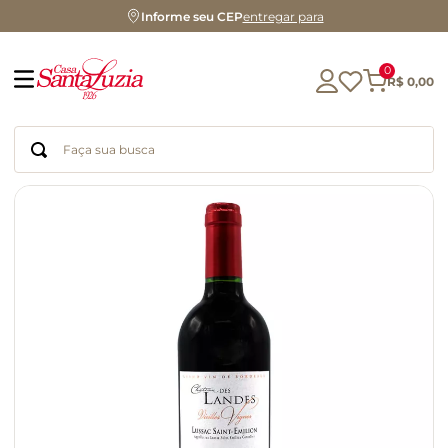
Informe seu CEP
entregar para
0
R$
0
,
00
Faça sua busca
Termos mais buscados
geleia
gluten
chocolate
chá
azeite
café
biscoito
cerveja