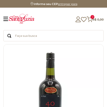
Informe seu CEP
entregar para
0
R$
0
,
00
Faça sua busca
Termos mais buscados
geleia
gluten
chá
chocolate
azeite
café
cerveja
biscoito