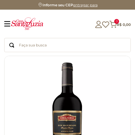
Informe seu CEP
entregar para
0
R$
0
,
00
Faça sua busca
Termos mais buscados
geleia
gluten
chá
chocolate
azeite
café
cerveja
biscoito