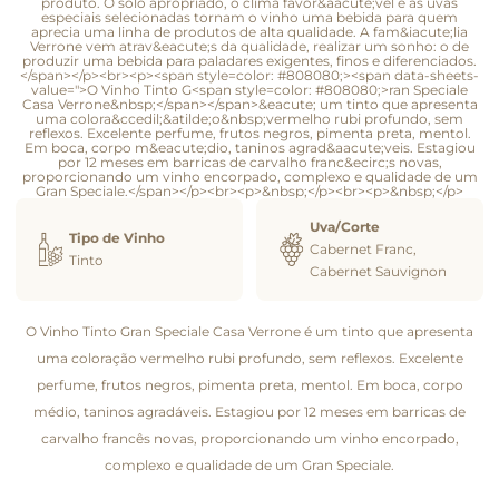
produto. O solo apropriado, o clima favor&aacute;vel e as uvas
especiais selecionadas tornam o vinho uma bebida para quem
aprecia uma linha de produtos de alta qualidade. A fam&iacute;lia
Verrone vem atrav&eacute;s da qualidade, realizar um sonho: o de
produzir uma bebida para paladares exigentes, finos e diferenciados.
</span></p><br><p><span style=color: #808080;><span data-sheets-
value=">O Vinho Tinto G<span style=color: #808080;>ran Speciale
Casa Verrone&nbsp;</span></span>&eacute; um tinto que apresenta
uma colora&ccedil;&atilde;o&nbsp;vermelho rubi profundo, sem
reflexos. Excelente perfume, frutos negros, pimenta preta, mentol.
Em boca, corpo m&eacute;dio, taninos agrad&aacute;veis. Estagiou
por 12 meses em barricas de carvalho franc&ecirc;s novas,
proporcionando um vinho encorpado, complexo e qualidade de um
Gran Speciale.</span></p><br><p>&nbsp;</p><br><p>&nbsp;</p>
Uva/Corte
Tipo de Vinho
Cabernet Franc,
Tinto
Cabernet Sauvignon
O Vinho Tinto Gran Speciale Casa Verrone é um tinto que apresenta
uma coloração vermelho rubi profundo, sem reflexos. Excelente
perfume, frutos negros, pimenta preta, mentol. Em boca, corpo
médio, taninos agradáveis. Estagiou por 12 meses em barricas de
carvalho francês novas, proporcionando um vinho encorpado,
complexo e qualidade de um Gran Speciale.