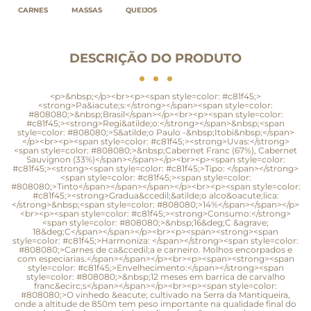
CARNES
MASSAS
QUEIJOS
DESCRIÇÃO DO PRODUTO
<p>&nbsp;</p><br><p><span style=color: #c81f45;>
<strong>Pa&iacute;s:</strong></span><span style=color:
#808080;>&nbsp;Brasil</span></p><br><p><span style=color:
#c81f45;><strong>Regi&atilde;o:</strong></span>&nbsp;<span
style=color: #808080;>S&atilde;o Paulo -&nbsp;Itobi&nbsp;</span>
</p><br><p><span style=color: #c81f45;><strong>Uvas:</strong>
<span style=color: #808080;>&nbsp;Cabernet Franc (67%), Cabernet
Sauvignon (33%)</span></span></p><br><p><span style=color:
#c81f45;><strong><span style=color: #c81f45;>Tipo: </span></strong>
<span style=color: #c81f45;><span style=color:
#808080;>Tinto</span></span></span></p><br><p><span style=color:
#c81f45;><strong>Gradua&ccedil;&atilde;o alco&oacute;lica:
</strong>&nbsp;<span style=color: #808080;>14%</span></span></p>
<br><p><span style=color: #c81f45;><strong>Consumo:</strong>
<span style=color: #808080;>&nbsp;16&deg;C &agrave;
18&deg;C</span></span></p><br><p><span><strong><span
style=color: #c81f45;>Harmoniza: </span></strong><span style=color:
#808080;>Carnes de ca&ccedil;a e carneiro. Molhos encorpados e
com especiarias.</span></span></p><br><p><span><strong><span
style=color: #c81f45;>Envelhecimento:</span></strong><span
style=color: #808080;>&nbsp;12 meses em barrica de carvalho
franc&ecirc;s</span></span></p><br><p><span style=color:
#808080;>O vinhedo &eacute; cultivado na Serra da Mantiqueira,
onde a altitude de 850m tem peso importante na qualidade final do