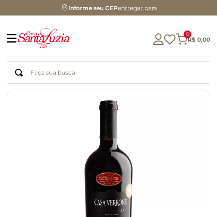
Informe seu CEP
entregar para
0
R$
0
,
00
Faça sua busca
Termos mais buscados
geleia
gluten
chocolate
chá
azeite
café
biscoito
cerveja