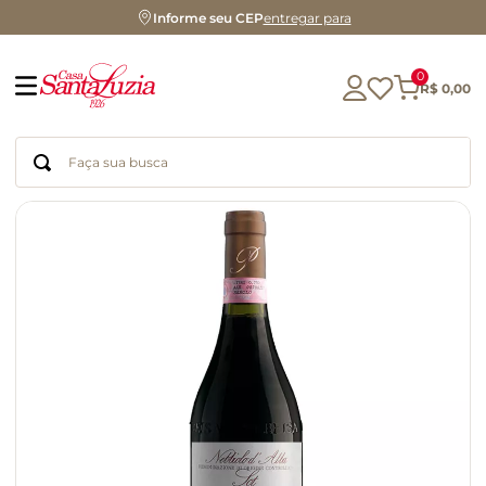
Informe seu CEP
entregar para
0
R$
0
,
00
Faça sua busca
Termos mais buscados
geleia
gluten
chocolate
chá
azeite
café
biscoito
cerveja