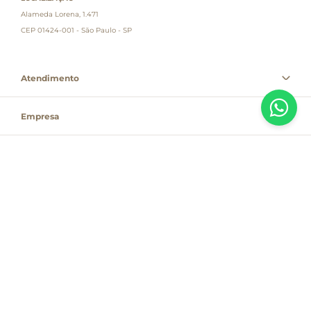
Alameda Lorena, 1.471
CEP 01424-001 - São Paulo - SP
Atendimento
Empresa
Informações
PAGUE COM
Destacamos que os valores, promoções e condições são exclusivas para
compras pelo site e válidas durante o dia de hoje, estando passíveis de