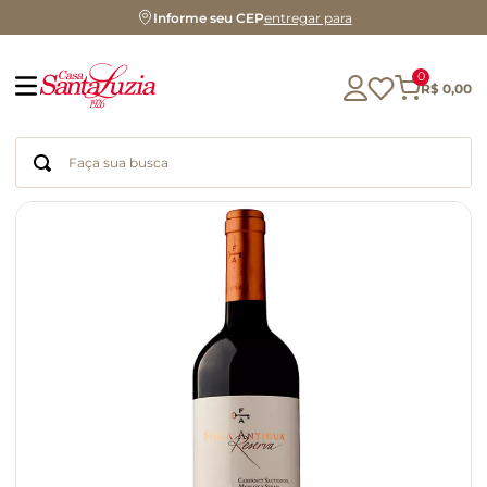
Informe seu CEP
entregar para
0
R$
0
,
00
Faça sua busca
Termos mais buscados
geleia
gluten
azeite
chocolate
chá
café
biscoito
cerveja