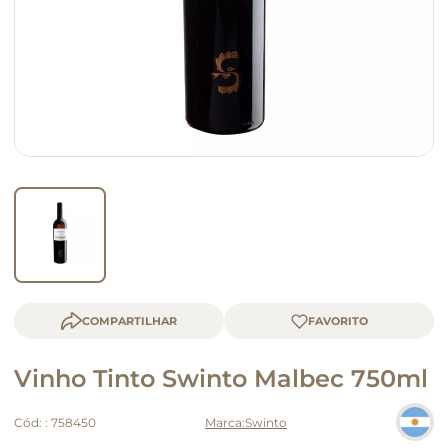
macarrão
queijo
COMPARTILHAR
Vinho Tinto Swinto Malbec 750ml
Cód:
:
758450
Swinto