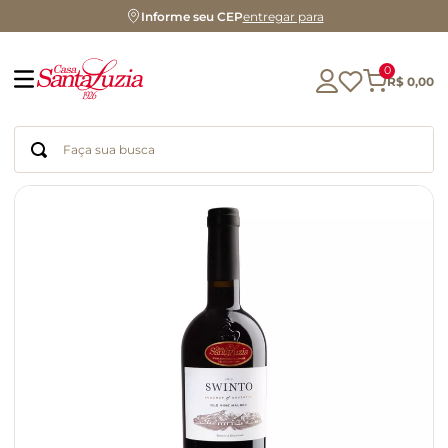
Informe seu CEP
entregar para
0
R$
0
,
00
Faça sua busca
Termos mais buscados
geleia
gluten
chá
chocolate
azeite
biscoito
café
cerveja