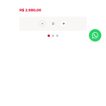
R$
2
.
980
,
00
Inscreva-se em nossa newsletter
Receba todas as novidades e promoções da Casa Santa Luzia em
primeira mão direto no seu e-mail
CADASTRAR AGORA