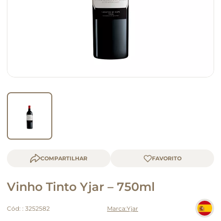
macarrão
queijo
COMPARTILHAR
Vinho Tinto Yjar – 750ml
Cód:
:
3252582
Yjar