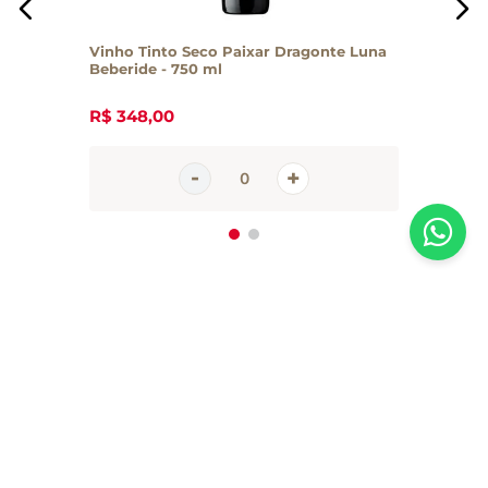
Vinho Tinto Seco Paixar Dragonte Luna
Beberide - 750 ml
R$
348
,
00
Inscreva-se em nossa newsletter
Receba todas as novidades e promoções da Casa Santa Luzia em
primeira mão direto no seu e-mail