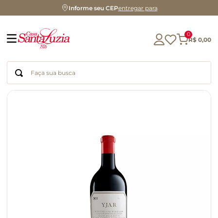
Informe seu CEP
entregar para
0
R$
0
,
00
Faça sua busca
Termos mais buscados
geleia
gluten
azeite
chocolate
chá
café
biscoito
cerveja