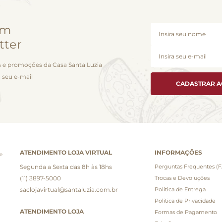
em
tter
 e promoções da Casa Santa Luzia
 seu e-mail
CADASTRAR 
ATENDIMENTO LOJA VIRTUAL
INFORMAÇÕES
e
Segunda a Sexta das 8h às 18hs
Perguntas Frequentes (
(11) 3897-5000
Trocas e Devoluções
saclojavirtual@santaluzia.com.br
Politica de Entrega
Politica de Privacidade
ATENDIMENTO LOJA
Formas de Pagamento