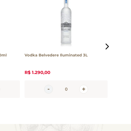
0ml
Vodka Belvedere Iluminated 3L
Vodka Ke
R$
1
.
290
,
00
R$
153
,
0