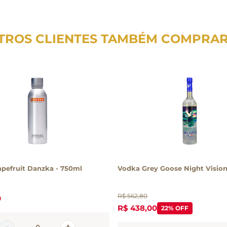
TROS CLIENTES TAMBÉM COMPRA
pefruit Danzka - 750ml
Vodka Grey Goose Night Vision 
R$
562
,
80
0
R$
438
,
00
22%
OFF