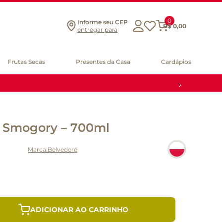
0
Informe seu CEP
R$
0
,
00
entregar para
Frutas Secas
Presentes da Casa
Cardápios
 Smogory – 700ml
Belvedere
ADICIONAR AO CARRINHO