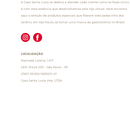
A Casa Santa Luzia se dedica a atender cada cliente como se fosse único 
é com essa essência que desenvolvemos esta loja virtual. Você encontra
aqui a seleção de produtos especiais que fizeram este pedacinho dos
Jardins, em São Paulo, se tornar uma marca da gastronomia no Brasil.
LOCALIZAÇÃO
Alameda Lorena, 1.471
CEP: 01424-001 - São Paulo - SP
CNPJ: 59.350.116/0001-01
Casa Santa Luzia Imp. LTDA