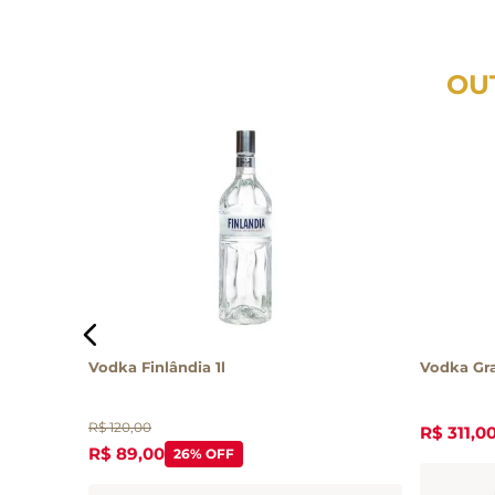
OU
Vodka Finlândia 1l
Vodka Gra
R$
120
,
00
R$
311
,
0
R$
89
,
00
26%
OFF