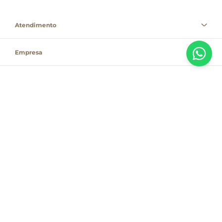
Atendimento
Empresa
Informações
PAGUE COM
Destacamos que os valores, promoções e condições são exclusivas para
compras pelo site e válidas durante o dia de hoje, estando passíveis de
modificação sem prévia notificação. Se houver divergência de valor,
informamos que o preço válido é o que consta na sacola de compras. As
vendas estão sujeitas à disponibilidade de estoque no dia do faturamento.
Em caso de indisponibilidade, o produto não será entregue e, por isso, o