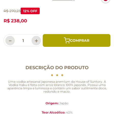
macarrão
queijo
R$ 270,23
12
% OFF
R$ 238,00
－
＋
DESCRIÇÃO DO PRODUTO
Uma vodka artesanal japonesa premium da House of Suntory. A
Vodka Haku é feita com arroz branco 100% japonês. Possui uma
aparência limpa e luminosa e contém um sabor sutilmente doce,
redondo e macio.
Origem:
Japão
Teor Alcoólico:
40%