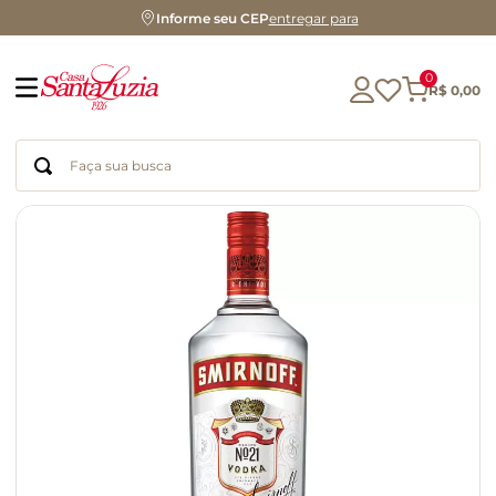
Informe seu CEP
entregar para
0
R$
0
,
00
Faça sua busca
Termos mais buscados
geleia
gluten
chocolate
chá
azeite
café
biscoito
cerveja