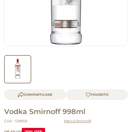
macarrão
queijo
COMPARTILHAR
Vodka Smirnoff 998ml
Cód:
:
518859
Smirnoff
R$ 55,00
20
% OFF