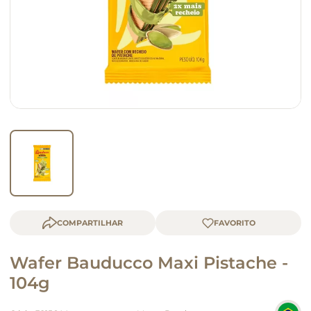
macarrão
queijo
COMPARTILHAR
Wafer Bauducco Maxi Pistache -
104g