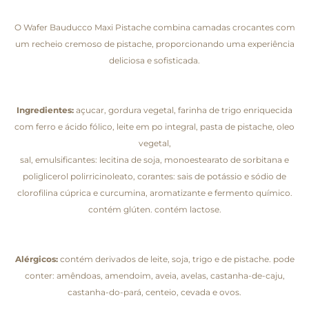
O Wafer Bauducco Maxi Pistache combina camadas crocantes com
um recheio cremoso de pistache, proporcionando uma experiência
deliciosa e sofisticada.
Ingredientes:
açucar, gordura vegetal, farinha de trigo enriquecida
com ferro e ácido fólico, leite em po integral, pasta de pistache, oleo
vegetal,
sal, emulsificantes: lecitina de soja, monoestearato de sorbitana e
poliglicerol polirricinoleato, corantes: sais de potássio e sódio de
clorofilina cúprica e curcumina, aromatizante e fermento químico.
contém glúten. contém lactose.
Alérgicos:
contém derivados de leite, soja, trigo e de pistache. pode
conter: amêndoas, amendoim, aveia, avelas, castanha-de-caju,
castanha-do-pará, centeio, cevada e ovos.