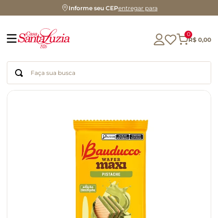
Informe seu CEP
entregar para
0
R$
0
,
00
Faça sua busca
Termos mais buscados
geleia
gluten
chocolate
chá
azeite
café
biscoito
cerveja