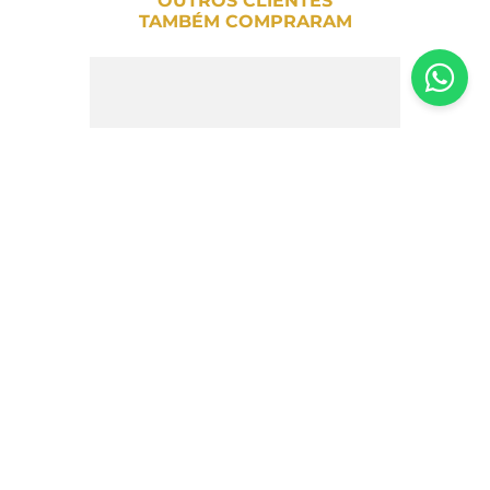
OUTROS CLIENTES
TAMBÉM COMPRARAM
Wafer Pistache Sem Açúcar +Mu – 25g
R$
7
,
00