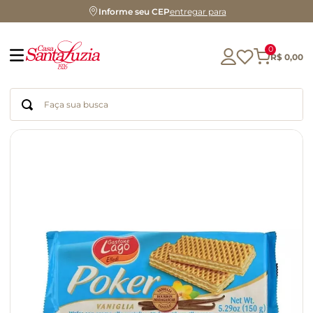
Informe seu CEP
entregar para
0
R$
0
,
00
Faça sua busca
Termos mais buscados
geleia
gluten
chá
chocolate
azeite
biscoito
café
cerveja