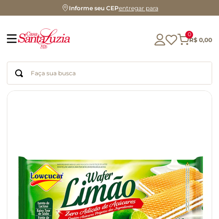
Informe seu CEP
entregar para
0
R$
0
,
00
Faça sua busca
Termos mais buscados
geleia
gluten
chá
chocolate
azeite
café
cerveja
biscoito