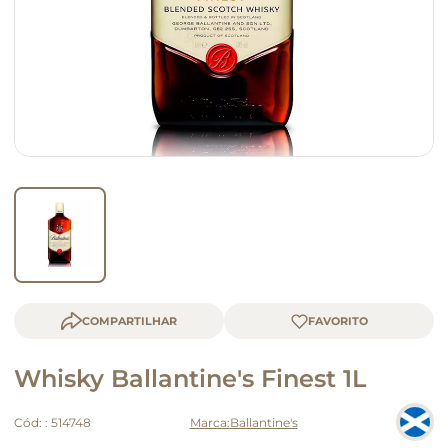
macarrão
queijo
COMPARTILHAR
Whisky Ballantine's Finest 1L
Cód:
:
514748
Ballantine's