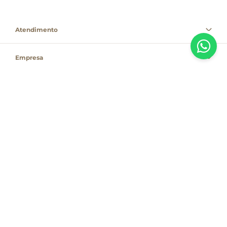
Atendimento
Empresa
Informações
PAGUE COM
Destacamos que os valores, promoções e condições são exclusivas para
compras pelo site e válidas durante o dia de hoje, estando passíveis de
modificação sem prévia notificação. Se houver divergência de valor,
informamos que o preço válido é o que consta na sacola de compras. As
vendas estão sujeitas à disponibilidade de estoque no dia do faturamento.
Em caso de indisponibilidade, o produto não será entregue e, por isso, o