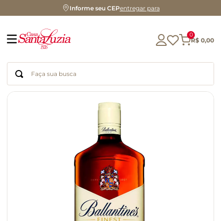
Informe seu CEP
entregar para
0
R$
0
,
00
Faça sua busca
Termos mais buscados
geleia
gluten
chá
chocolate
azeite
café
cerveja
biscoito