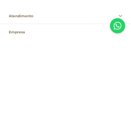
Atendimento
Empresa
Informações
PAGUE COM
Destacamos que os valores, promoções e condições são exclusivas para
compras pelo site e válidas durante o dia de hoje, estando passíveis de
modificação sem prévia notificação. Se houver divergência de valor,
informamos que o preço válido é o que consta na sacola de compras. As
vendas estão sujeitas à disponibilidade de estoque no dia do faturamento.
Em caso de indisponibilidade, o produto não será entregue e, por isso, o