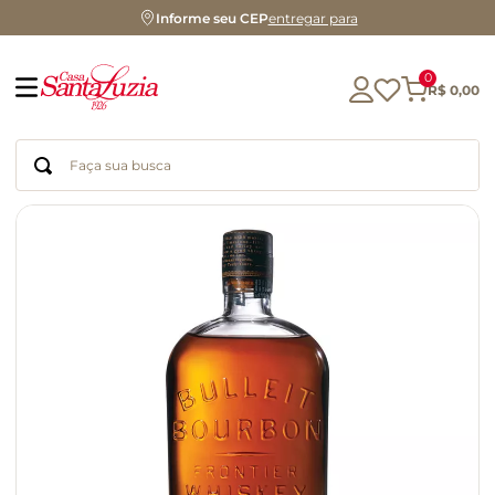
Informe seu CEP
entregar para
0
R$
0
,
00
Faça sua busca
Termos mais buscados
geleia
gluten
chocolate
chá
azeite
café
biscoito
cerveja