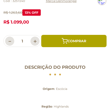
Cód:
:
3257240
Glenmorangie
R$ 1.263,60
13
% OFF
R$ 1.099,00
－
＋
DESCRIÇÃO DO PRODUTO
Origem
: Escócia
Região
: Highlands