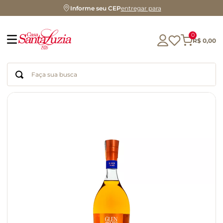
Informe seu CEP
entregar para
0
R$
0
,
00
Faça sua busca
Termos mais buscados
geleia
gluten
chá
chocolate
azeite
café
cerveja
biscoito