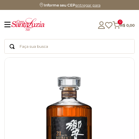
Informe seu CEP
entregar para
0
R$
0
,
00
Faça sua busca
Termos mais buscados
geleia
gluten
chá
chocolate
azeite
café
cerveja
biscoito