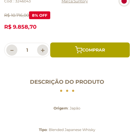
Cód:
:
3246043
Suntory
R$ 10.716,00
8
% OFF
R$ 9.858,70
－
＋
DESCRIÇÃO DO PRODUTO
Origem
: Japão
Tipo
: Blended Japanese Whisky