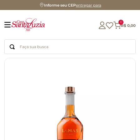
Informe seu CEP
entregar para
0
R$
0
,
00
Faça sua busca
Termos mais buscados
geleia
gluten
chá
chocolate
azeite
biscoito
café
cerveja