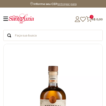
Informe seu CEP
entregar para
0
R$
0
,
00
Faça sua busca
Termos mais buscados
geleia
gluten
chá
chocolate
azeite
biscoito
café
cerveja