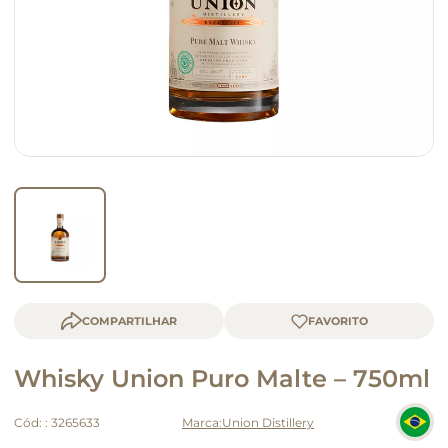
macarrão
queijo
COMPARTILHAR
Whisky Union Puro Malte – 750ml
Cód:
:
3265633
Union Distillery