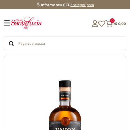
Informe seu CEP
entregar para
0
R$
0
,
00
Faça sua busca
Termos mais buscados
geleia
gluten
chá
chocolate
azeite
biscoito
café
cerveja