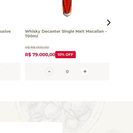
usive
Whisky Decanter Single Malt Macallan –
Whisky T
700ml
R$
88
.
000
,
00
R$
1
.
235
,
0
R$
79
.
000
,
00
R$
1
.
154
,
10%
OFF