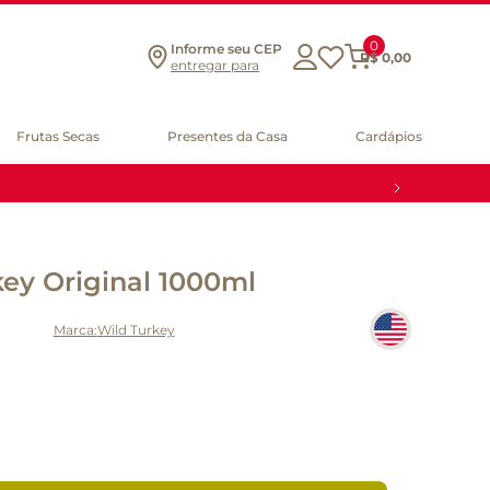
0
Informe seu CEP
R$
0
,
00
entregar para
Frutas Secas
Presentes da Casa
Cardápios
ey Original 1000ml
Wild Turkey