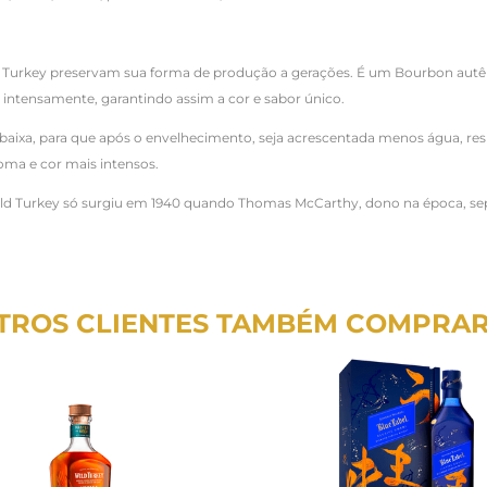
 Turkey preservam sua forma de produção a gerações. É um Bourbon autênt
 intensamente, garantindo assim a cor e sabor único.
 baixa, para que após o envelhecimento, seja acrescentada menos água, 
oma e cor mais intensos.
Wild Turkey só surgiu em 1940 quando Thomas McCarthy, dono na época, s
TROS CLIENTES TAMBÉM COMPRA