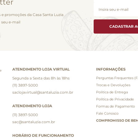
tter
 e promoções da Casa Santa Luzia
 seu e-mail
CADASTRAR 
ATENDIMENTO LOJA VIRTUAL
INFORMAÇÕES
e
Segunda a Sexta das 8h às 18hs
Perguntas Frequentes (
(11) 3897-5000
Trocas e Devoluções
saclojavirtual@santaluzia.com.br
Politica de Entrega
Politica de Privacidade
ATENDIMENTO LOJA
Formas de Pagamento
Fale Conosco
(11) 3897-5000
COMPROMISSO DE BEM
sac@santaluzia.com.br
HORÁRIO DE FUNCIONAMENTO