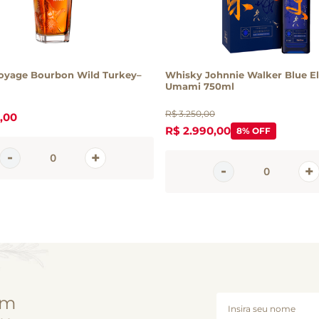
oyage Bourbon Wild Turkey–
Whisky Johnnie Walker Blue El
Umami 750ml
R$
3
.
250
,
00
,
00
R$
2
.
990
,
00
8%
OFF
em