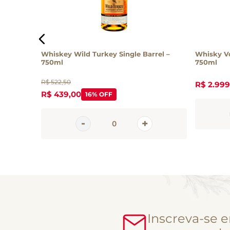
 Anos 700ml
Whiskey Wild Turkey Single Barrel –
Whisky V
750ml
750ml
R$
522
,
50
R$
2
.
999
R$
439
,
00
16%
OFF
Inscreva-se 