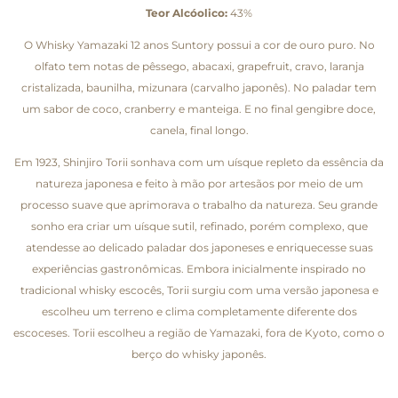
Teor Alcóolico:
43%
O Whisky Yamazaki 12 anos Suntory possui a cor de ouro puro. No
olfato tem notas de pêssego, abacaxi, grapefruit, cravo, laranja
cristalizada, baunilha, mizunara (carvalho japonês). No paladar tem
um sabor de coco, cranberry e manteiga. E no final gengibre doce,
canela, final longo.
Em 1923, Shinjiro Torii sonhava com um uísque repleto da essência da
natureza japonesa e feito à mão por artesãos por meio de um
processo suave que aprimorava o trabalho da natureza. Seu grande
sonho era criar um uísque sutil, refinado, porém complexo, que
atendesse ao delicado paladar dos japoneses e enriquecesse suas
experiências gastronômicas. Embora inicialmente inspirado no
tradicional whisky escocês, Torii surgiu com uma versão japonesa e
escolheu um terreno e clima completamente diferente dos
escoceses. Torii escolheu a região de Yamazaki, fora de Kyoto, como o
berço do whisky japonês.