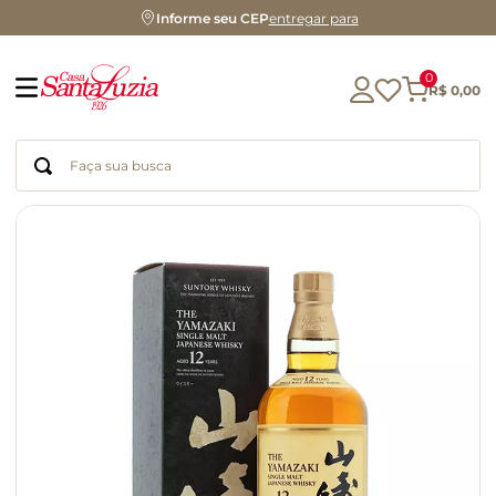
Informe seu CEP
entregar para
0
R$
0
,
00
Faça sua busca
Termos mais buscados
geleia
gluten
chocolate
chá
azeite
café
biscoito
cerveja