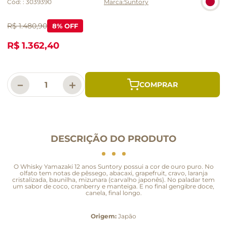
Cód:
:
3039390
Suntory
R$ 1.480,90
8
% OFF
R$ 1.362,40
－
＋
DESCRIÇÃO DO PRODUTO
O Whisky Yamazaki 12 anos Suntory possui a cor de ouro puro. No
olfato tem notas de pêssego, abacaxi, grapefruit, cravo, laranja
cristalizada, baunilha, mizunara (carvalho japonês). No paladar tem
um sabor de coco, cranberry e manteiga. E no final gengibre doce,
canela, final longo.
Origem:
Japão