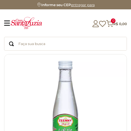
Informe seu CEP
entregar para
0
R$
0
,
00
Faça sua busca
Termos mais buscados
geleia
gluten
chocolate
chá
azeite
café
biscoito
cerveja