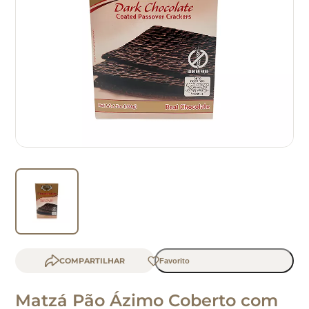
b
COMPARTILHAR
Matzá Pão Ázimo Coberto com