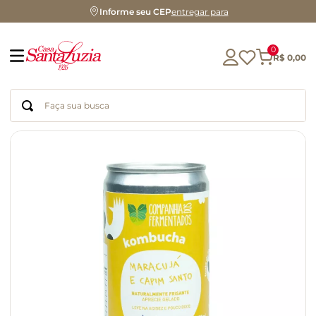
Informe seu CEP
entregar para
0
R$
0
,
00
Faça sua busca
Termos mais buscados
geleia
gluten
chocolate
chá
azeite
café
biscoito
cerveja