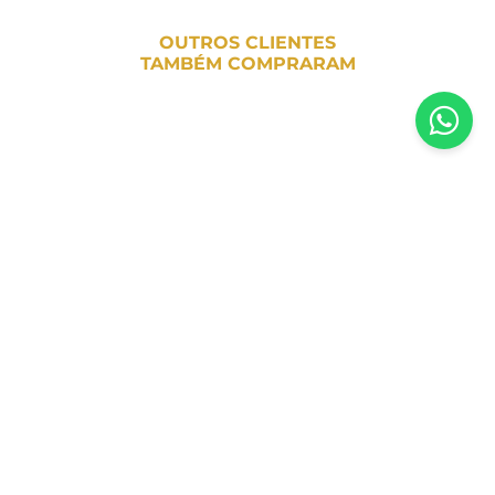
OUTROS CLIENTES
TAMBÉM COMPRARAM
Inscreva-se em nossa newsletter
Receba todas as novidades e promoções da Casa Santa Luzia em
primeira mão direto no seu e-mail
CADASTRAR AGORA