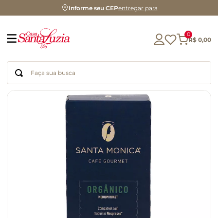
Informe seu CEP
entregar para
0
R$
0
,
00
Faça sua busca
Termos mais buscados
geleia
gluten
azeite
chá
chocolate
café
biscoito
cerveja