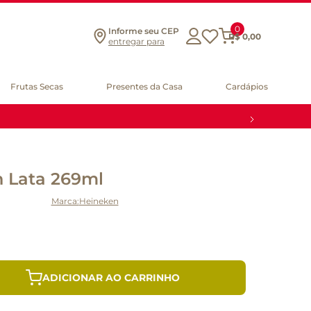
0
Informe seu CEP
R$
0
,
00
entregar para
Frutas Secas
Presentes da Casa
Cardápios
n Lata 269ml
Heineken
ADICIONAR AO CARRINHO