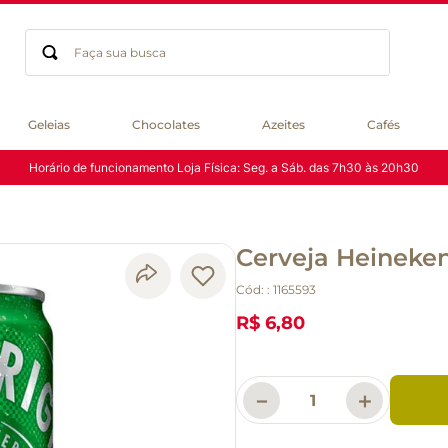
Faça sua busca
Termos mais buscados
Geleias
Chocolates
Azeites
Cafés
geleia
Horário de funcionamento Loja Física: Seg. a Sáb. das 7h30 às 20h30
gluten
chocolate
chá
Cerveja Heineke
azeite
café
Cód:
:
1165593
biscoito
R$ 6,80
cerveja
queijo
macarrão
－
＋