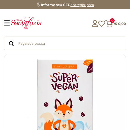
Informe seu CEP
entregar para
0
R$
0
,
00
Faça sua busca
Termos mais buscados
geleia
gluten
chocolate
chá
azeite
café
biscoito
cerveja