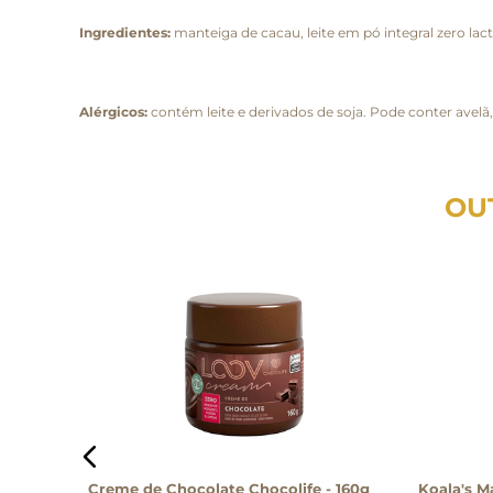
Ingredientes:
manteiga de cacau, leite em pó integral zero lac
Alérgicos:
contém leite e derivados de soja. Pode conter avel
OU
afé e
Creme de Chocolate Chocolife - 160g
Koala's M