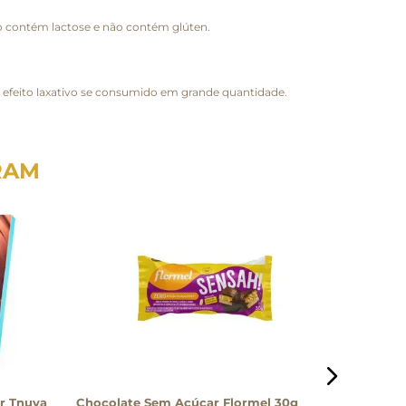
Não contém lactose e não contém glúten.
 efeito laxativo se consumido em grande quantidade.
RAM
r Tnuva
Chocolate Sem Açúcar Flormel 30g
Chocolat