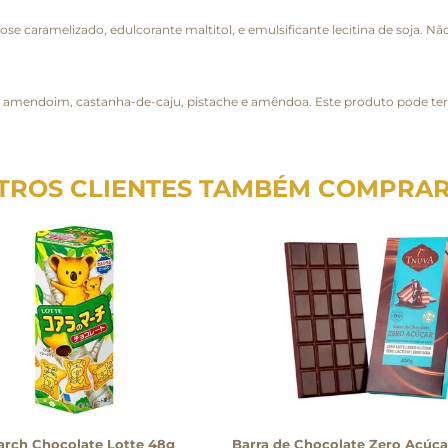
tose caramelizado, edulcorante maltitol, e emulsificante lecitina de soja. 
ã, amendoim, castanha-de-caju, pistache e amêndoa. Este produto pode ter
TROS CLIENTES TAMBÉM COMPRA
arch Chocolate Lotte 48g
Barra de Chocolate Zero Açúca