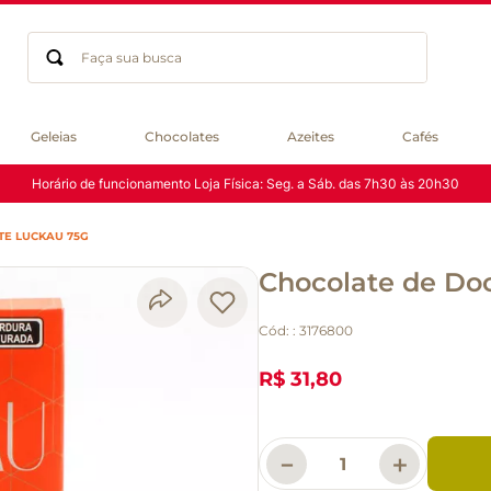
Faça sua busca
Termos mais buscados
Geleias
Chocolates
Azeites
Cafés
geleia
Horário de funcionamento Loja Física: Seg. a Sáb. das 7h30 às 20h30
gluten
chocolate
TE LUCKAU 75G
chá
Chocolate de Doc
azeite
café
Cód:
:
3176800
biscoito
cerveja
R$ 31,80
queijo
macarrão
－
＋