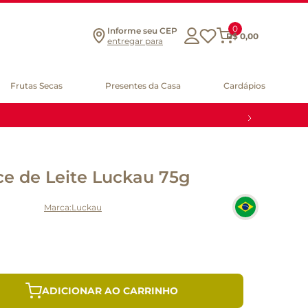
0
Informe seu CEP
R$
0
,
00
entregar para
Frutas Secas
Presentes da Casa
Cardápios
e de Leite Luckau 75g
Luckau
ADICIONAR AO CARRINHO