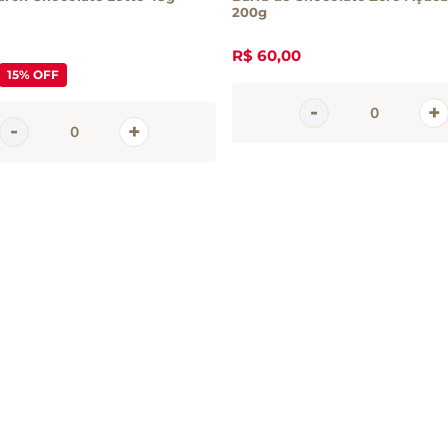
200g
R$
60
,
00
15%
OFF
em
tter
 e promoções da Casa Santa Luzia
 seu e-mail
CADASTRAR 