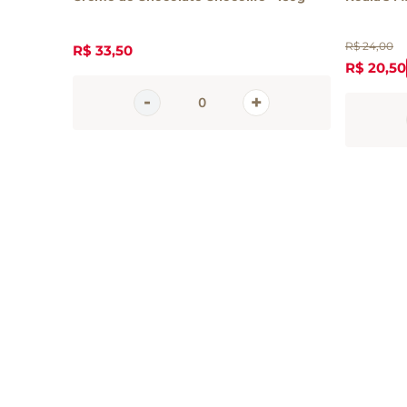
0g
R$
24
,
00
R$
33
,
50
R$
20
,
50
Inscreva-se 
nossa newsle
Receba todas as novidades
em primeira mão direto no