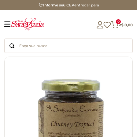
Informe seu CEP
entregar para
0
R$
0
,
00
Faça sua busca
Termos mais buscados
geleia
gluten
chocolate
chá
azeite
café
biscoito
cerveja