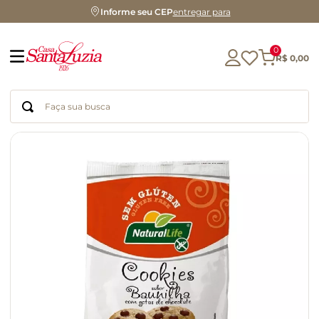
Informe seu CEP
entregar para
0
R$
0
,
00
Faça sua busca
Termos mais buscados
geleia
gluten
chocolate
chá
azeite
café
biscoito
cerveja