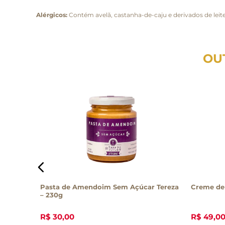
Alérgicos:
Contém avelã, castanha-de-caju e derivados de leit
OU
Açúcar
Pasta de Amendoim Sem Açúcar Tereza
Creme de 
– 230g
R$
30
,
00
R$
49
,
0