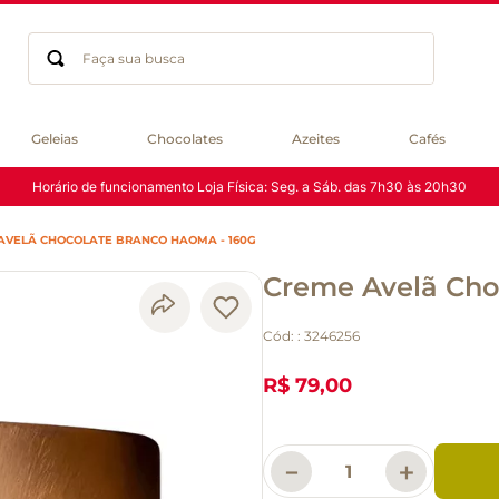
Faça sua busca
Termos mais buscados
Geleias
Chocolates
Azeites
Cafés
geleia
Horário de funcionamento Loja Física: Seg. a Sáb. das 7h30 às 20h30
gluten
chocolate
AVELÃ CHOCOLATE BRANCO HAOMA - 160G
chá
Creme Avelã Cho
azeite
café
Cód:
:
3246256
biscoito
cerveja
R$ 79,00
macarrão
queijo
－
＋