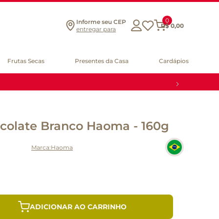
0
Informe seu CEP
R$
0
,
00
entregar para
Frutas Secas
Presentes da Casa
Cardápios
colate Branco Haoma - 160g
Haoma
ADICIONAR AO CARRINHO