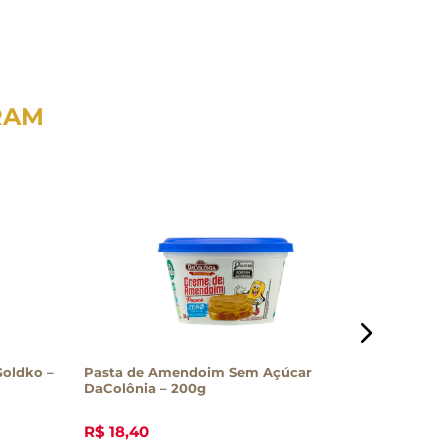
RAM
oldko –
Pasta de Amendoim Sem Açúcar
Creme d
DaColônia – 200g
R$
18
,
40
R$
45
,
0