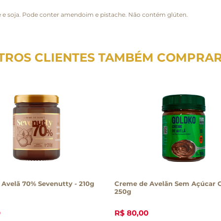
e e soja. Pode conter amendoim e pistache. Não contém glúten.
TROS CLIENTES TAMBÉM COMPRA
Avelã 70% Sevenutty - 210g
Creme de Avelãn Sem Açúcar G
250g
0
R$
80
,
00