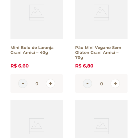
macarrão
queijo
Mini Bolo de Laranja
Pão Mini Vegano Sem
Grani Amici – 40g
Glúten Grani Amici –
70g
R$
6
,
60
R$
6
,
80