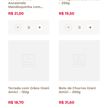
Ancestrale
– 250g
Mandioquinha com
Cenoura Grani Amici –
R$
21
,
00
R$
19
,
50
420g
Torrada com Grãos Grani
Bolo de Churros Grani
Amici – 130g
Amici – 300g
R$
18
,
70
R$
31
,
60