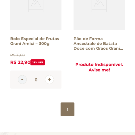
Bolo Especial de Frutas
Pão de Forma
Grani Amici – 300g
Ancestrale de Batata
Doce com Grãos Grani
Amici – 420g
R$
31
,
60
R$
22
,
90
28%
OFF
Produto Indisponível.
Avise me!
1