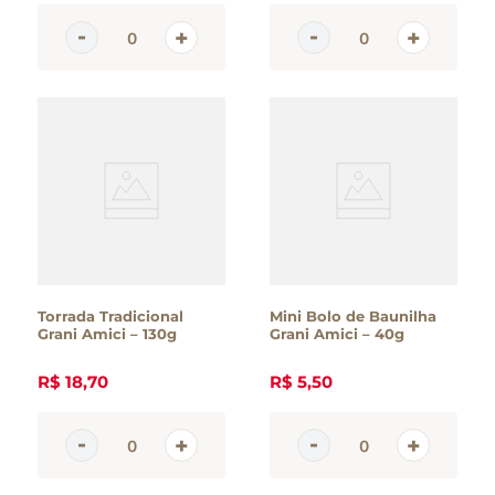
Torrada Tradicional
Mini Bolo de Baunilha
Grani Amici – 130g
Grani Amici – 40g
R$
18
,
70
R$
5
,
50