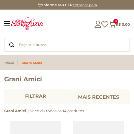
Informe seu CEP
entregar para
0
R$
0
,
00
Faça sua busca
Termos mais buscados
GRANI AMICI
geleia
Grani Amici
gluten
chá
chocolate
FILTRAR
MAIS RECENTES
azeite
Grani Amici
biscoito
Você viu todos os
14
produtos
café
cerveja