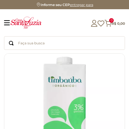
Informe seu CEP
entregar para
0
R$
0
,
00
Faça sua busca
Termos mais buscados
geleia
gluten
chá
chocolate
azeite
biscoito
café
cerveja