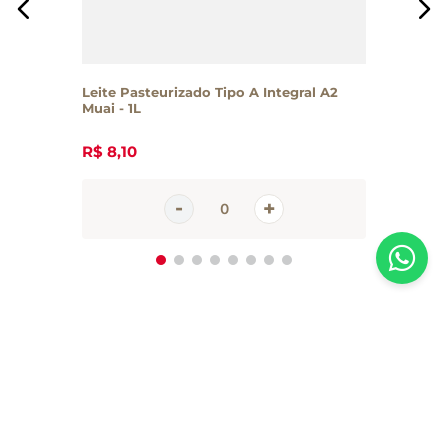
Leite Pasteurizado Tipo A Integral A2
Muai - 1L
R$
8
,
10
Inscreva-se em nossa newsletter
Receba todas as novidades e promoções da Casa Santa Luzia em
primeira mão direto no seu e-mail