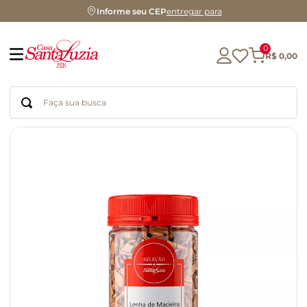
Informe seu CEP
entregar para
0
R$
0
,
00
Faça sua busca
Termos mais buscados
geleia
gluten
chocolate
chá
azeite
café
biscoito
cerveja