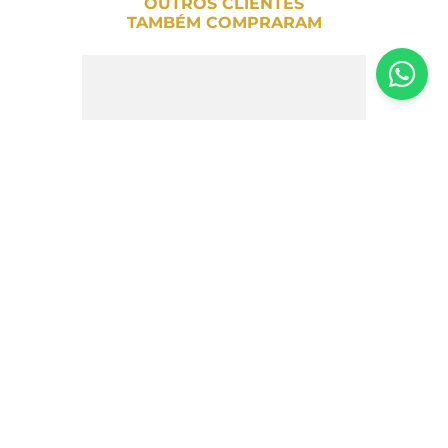
OUTROS CLIENTES
TAMBÉM COMPRARAM
Zaatar Gardenia 300g
R$
61
,
00