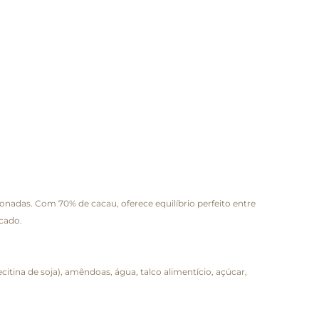
adas. Com 70% de cacau, oferece equilíbrio perfeito entre
cado.
itina de soja), amêndoas, água, talco alimentício, açúcar,