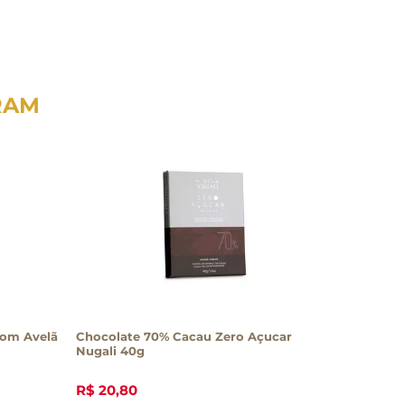
RAM
com Avelã
Chocolate 70% Cacau Zero Açucar
Nugali 40g
R$
20
,
80