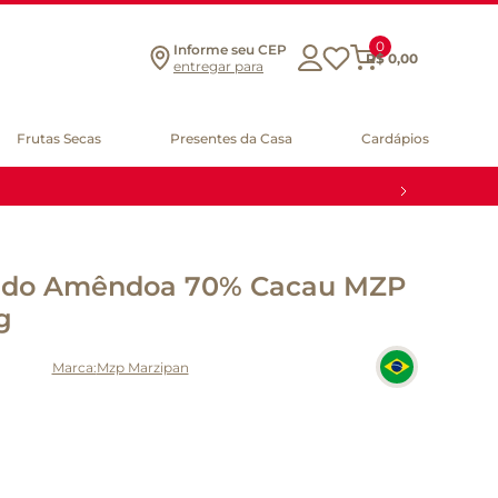
0
Informe seu CEP
R$
0
,
00
entregar para
Frutas Secas
Presentes da Casa
Cardápios
ado Amêndoa 70% Cacau MZP
g
Mzp Marzipan