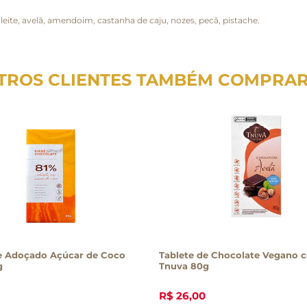
ite, avelã, amendoim, castanha de caju, nozes, pecã, pistache.
TROS CLIENTES TAMBÉM COMPRA
e Adoçado Açúcar de Coco
Tablete de Chocolate Vegano 
g
Tnuva 80g
R$
26
,
00