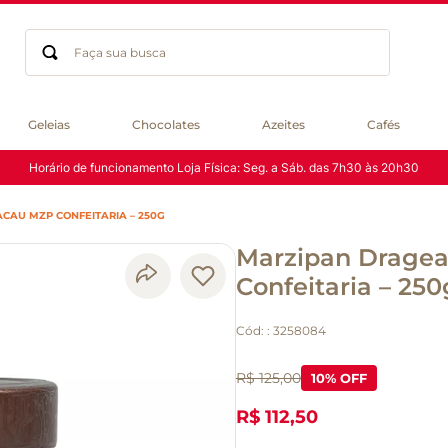
Faça sua busca
Termos mais buscados
Geleias
Chocolates
Azeites
Cafés
geleia
Horário de funcionamento Loja Física: Seg. a Sáb. das 7h30 às 20h30
gluten
chocolate
AU MZP CONFEITARIA – 250G
chá
Marzipan Drage
azeite
café
Confeitaria – 250
biscoito
Cód:
:
3258084
cerveja
macarrão
R$ 125,00
10
% OFF
queijo
R$ 112,50