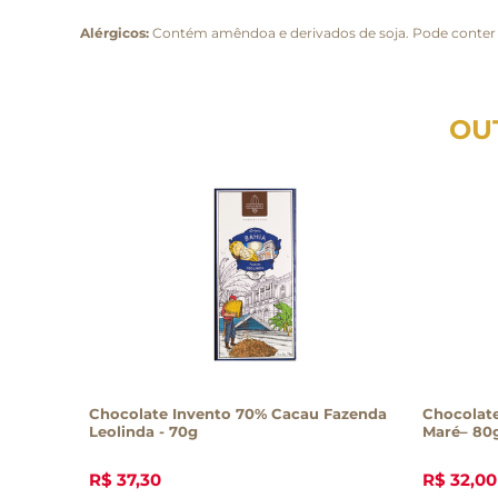
Alérgicos:
Contém amêndoa e derivados de soja. Pode conter le
OU
Chocolate Invento 70% Cacau Fazenda
Chocolat
Leolinda - 70g
Maré– 80
R$
37
,
30
R$
32
,
00